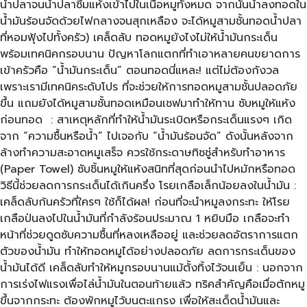
น้ำปลาจนน้ำปลาซึมแห้งเข้าไปในเนื้อหมูทั้งหมด จากนั้นนำลงทอดใน
น้ำมันร้อนจัดด้วยไฟกลางจนสุกเหลือง จะได้หมูสามชั้นทอดน้ำปลา
ที่หอมฟุ้งไปทั้งครัว) เคล็ดลับ ทอดหมูยังไงไม่ให้น้ำมันกระเด็น
พร้อมเทคนิคกรอบนาน ปัญหาโลกแตกที่ทำเอาหลายคนขยาดการ
เข้าครัวคือ “น้ำมันกระเด็น” ตอนทอดนี่แหละ! แต่ไม่ต้องกังวล
เพราะเรามีเทคนิคระดับโปร ที่จะช่วยให้การทอดหมูสามชั้นปลอดภัย
ขึ้น แถมยังได้หมูสามชั้นทอดเหมือนเชฟมาทำให้ทาน ซับหมูให้แห้ง
ก่อนทอด : สาเหตุหลักที่ทำให้น้ำมันระเบิดหรือกระเด็นแรงๆ เกิด
จาก “ความชื้นหรือน้ำ” ไปเจอกับ “น้ำมันร้อนจัด” ดังนั้นหลังจาก
ล้างทำความสะอาดหมูเสร็จ ควรใช้กระดาษทิชชู่สำหรับทำอาหาร
(Paper Towel) ซับชิ้นหมูให้แห้งสนิทที่สุดก่อนนำไปหมักหรือทอด
วิธีนี้ช่วยลดการกระเด็นได้เกินครึ่ง โรยเกลือเล็กน้อยลงในน้ำมัน :
เคล็ดลับก้นครัวที่ใครๆ ใช้ก็ได้ผล! ก่อนที่จะนำหมูลงกระทะ ให้โรย
เกลือป่นลงไปในน้ำมันที่กำลังร้อนประมาณ 1 หยิบมือ เกลือจะทำ
หน้าที่ช่วยดูดซับความชื้นที่หลงเหลืออยู่ และช่วยลดอัตราการแตก
ตัวของน้ำมัน ทำให้ทอดหมูได้อย่างปลอดภัย ลดการกระเด็นของ
น้ำมันได้ดี เคล็ดลับทำให้หมูกรอบนานแม้ตั้งทิ้งไว้จนเย็น : นอกจาก
การเร่งไฟแรงเพื่อไล่น้ำมันในตอนท้ายแล้ว ทริคสำคัญคือเมื่อตักหมู
ขึ้นจากกระทะ ต้องพักหมูไว้บนตะแกรง เพื่อให้สะเด็ดน้ำมันและ