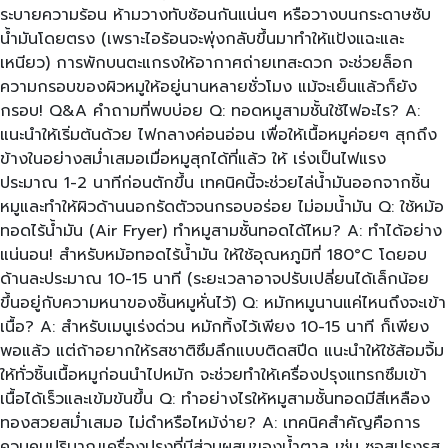
ระบายความร้อน ห้ามวางทับซ้อนกันแน่นๆ หรือวางบนกระดาษซับ
น้ำมันโดยตรง (เพราะไอร้อนจะพุ่งกลับขึ้นมาทำให้แป้งแฉะและ
เหนียว) การพักบนตะแกรงให้อากาศถ่ายเทสะดวก จะช่วยล็อก
ความกรอบของผิวหมูให้อยู่นานหลายชั่วโมง แม้จะเย็นแล้วก็ยัง
กรอบ! Q&A คำถามที่พบบ่อย Q: ทอดหมูสามชั้นใช้ไฟอะไร? A:
แนะนำให้เริ่มต้นด้วย ไฟกลางค่อนอ่อน เพื่อให้เนื้อหมูค่อยๆ สุกถึง
ข้างในอย่างสม่ำเสมอเมื่อหมูสุกได้ที่แล้ว ให้ เร่งเป็นไฟแรง
ประมาณ 1-2 นาทีก่อนตักขึ้น เทคนิคนี้จะช่วยไล่น้ำมันออกจากชิ้น
หมูและทำให้ผิวด้านนอกรัดตัวจนกรอบอร่อย ไม่อมน้ำมัน Q: ใช้หม้อ
ทอดไร้น้ำมัน (Air Fryer) ทำหมูสามชั้นทอดได้ไหม? A: ทำได้อย่าง
แน่นอน! สำหรับหม้อทอดไร้น้ำมัน ให้ใช้อุณหภูมิที่ 180°C โดยอบ
ด้านละประมาณ 10-15 นาที (ระยะเวลาอาจปรับเปลี่ยนได้เล็กน้อย
ขึ้นอยู่กับความหนาของชิ้นหมูหั่นไว้) Q: หมักหมูนานแค่ไหนถึงจะเข้า
เนื้อ? A: สำหรับเมนูเร่งด่วน หมักทิ้งไว้เพียง 10-15 นาที ก็เพียง
พอแล้ว แต่ถ้าอยากให้รสชาติซึมลึกแบบติดสปีด แนะนำให้ใช้ส้อมจิ้ม
ให้ทั่วชิ้นเนื้อหมูก่อนนำไปหมัก จะช่วยทำให้เครื่องปรุงแทรกซึมเข้า
เนื้อได้เร็วและเข้มข้นขึ้น Q: ทำอย่างไรให้หมูสามชั้นทอดมีสีเหลือง
ทองสวยสม่ำเสมอ ไม่ดำหรือไหม้ง่าย? A: เทคนิคสำคัญคือการ
ควบคุมปริมาณเครื่องปรุงที่มีส่วนผสมของน้ำตาล เช่น ซอสปรุงรส