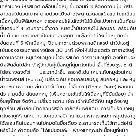
เคล้าเบาๆ ให้รสชาติเคลือบเนื้อหมู ขั้นตอนที่ 3 ล็อกความนุ่ม: ใส่ไข่
ขาวลงไปนวดเบาๆ ตามด้วยแป้งข้าวโพด นวดจนแป้งและไข่เคลือบ
เนื้อหมูเป็นฟิล์มบางๆ ตรวจสอบให้แน่ใจว่าไม่มีเม็ดแป้งเกาะเป็นก้อน
ขั้นตอนที่ 4 เติมความฉ่ำวาว: หยดน้ำมันงาลงไปเล็กน้อย พร้อมกับ
น้ำเย็นจัด คลุกเคล้าเป็นขั้นตอนสุดท้ายเพื่อกันไม่ให้เนื้อหมูติดกัน
ขั้นตอนที่ 5 พักเนื้อหมู: ปิดปากชามด้วยพลาสติกแรป นำไปแช่ตู้
เย็นช่องธรรมดาอย่างน้อย 30 นาที เพื่อให้แป้งเซตตัว ตารางจับคู่
ความอร่อย: หมูเด้งชาบูกับน้ำจิ้มรสเด็ด การทานชาบูทำเองที่บ้านจะ
ยิ่งฟินขึ้นไปอีก ถ้ารู้จักจับคู่เนื้อหมูที่นุ่มเด้งกับน้ำจิ้มที่ช่วยชูรสชาติ
ได้อย่างลงตัว! ประเภทน้ำจิ้ม รสชาติเด่น เหมาะกับหมูส่วนไหน
น้ำจิ้มพอนสึ (Ponzu) เปรี้ยวเค็ม หอมกลิ่นส้มยูซุ สันคอหมู และ หมู
สามชั้น (ช่วยตัดเลี่ยนได้ดีเยี่ยม) น้ำจิ้มงา (Goma Dare) หอมมัน
นัว ละมุนลิ้น สันนอกหมู (เพิ่มความเข้มข้นให้เนื้อหมูที่มีมันน้อย) น้ำ
จิ้มสุกี้ไทย จัดจ้าน เปรี้ยว หวาน เผ็ด เข้ากันได้ดีกับ หมูเด้งชาบู
ทุกส่วน สไตล์คนไทยชอบรสจัด เคล็ดลับเพิ่มเติม: การเก็บรักษาหมู
เด้งชาบูให้สดใหม่ หลายคนอาจมีคำถามว่า หากเราหมัก หมูเด้งชาบู
ไว้เยอะเกินไปจนทานไม่หมดในมื้อเดียว จะสามารถเก็บไว้ทานต่อได้
หรือไม่? คำตอบคือ “ได้แน่นอนค่ะ” เพียงแค่คุณนำเนื้อหมูที่หมัก