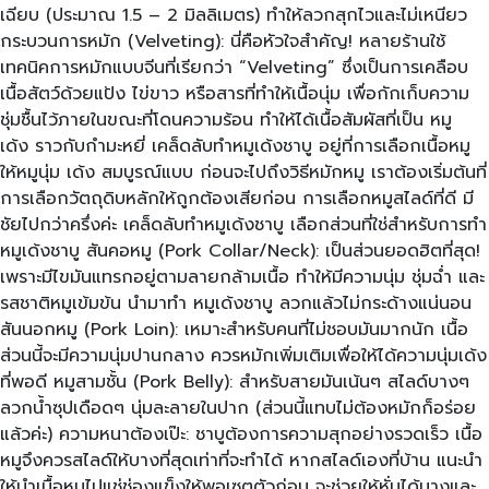
เฉียบ (ประมาณ 1.5 – 2 มิลลิเมตร) ทำให้ลวกสุกไวและไม่เหนียว
กระบวนการหมัก (Velveting): นี่คือหัวใจสำคัญ! หลายร้านใช้
เทคนิคการหมักแบบจีนที่เรียกว่า “Velveting” ซึ่งเป็นการเคลือบ
เนื้อสัตว์ด้วยแป้ง ไข่ขาว หรือสารที่ทำให้เนื้อนุ่ม เพื่อกักเก็บความ
ชุ่มชื้นไว้ภายในขณะที่โดนความร้อน ทำให้ได้เนื้อสัมผัสที่เป็น หมู
เด้ง ราวกับกำมะหยี่ เคล็ดลับทำหมูเด้งชาบู อยู่ที่การเลือกเนื้อหมู
ให้หมูนุ่ม เด้ง สมบูรณ์แบบ ก่อนจะไปถึงวิธีหมักหมู เราต้องเริ่มต้นที่
การเลือกวัตถุดิบหลักให้ถูกต้องเสียก่อน การเลือกหมูสไลด์ที่ดี มี
ชัยไปกว่าครึ่งค่ะ เคล็ดลับทำหมูเด้งชาบู เลือกส่วนที่ใช่สำหรับการทำ
หมูเด้งชาบู สันคอหมู (Pork Collar/Neck): เป็นส่วนยอดฮิตที่สุด!
เพราะมีไขมันแทรกอยู่ตามลายกล้ามเนื้อ ทำให้มีความนุ่ม ชุ่มฉ่ำ และ
รสชาติหมูเข้มข้น นำมาทำ หมูเด้งชาบู ลวกแล้วไม่กระด้างแน่นอน
สันนอกหมู (Pork Loin): เหมาะสำหรับคนที่ไม่ชอบมันมากนัก เนื้อ
ส่วนนี้จะมีความนุ่มปานกลาง ควรหมักเพิ่มเติมเพื่อให้ได้ความนุ่มเด้ง
ที่พอดี หมูสามชั้น (Pork Belly): สำหรับสายมันเน้นๆ สไลด์บางๆ
ลวกน้ำซุปเดือดๆ นุ่มละลายในปาก (ส่วนนี้แทบไม่ต้องหมักก็อร่อย
แล้วค่ะ) ความหนาต้องเป๊ะ: ชาบูต้องการความสุกอย่างรวดเร็ว เนื้อ
หมูจึงควรสไลด์ให้บางที่สุดเท่าที่จะทำได้ หากสไลด์เองที่บ้าน แนะนำ
ให้นำเนื้อหมูไปแช่ช่องแข็งให้พอเซตตัวก่อน จะช่วยให้หั่นได้บางและ