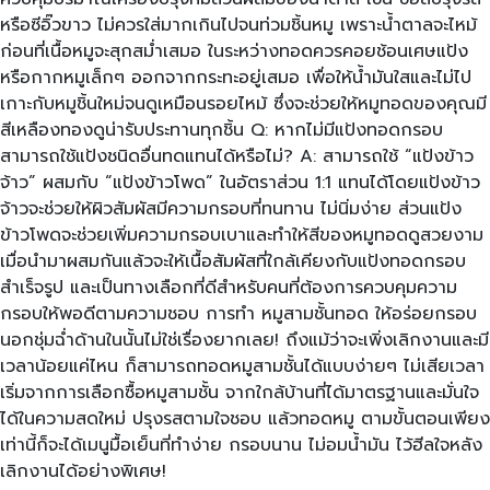
หรือซีอิ๊วขาว ไม่ควรใส่มากเกินไปจนท่วมชิ้นหมู เพราะน้ำตาลจะไหม้
ก่อนที่เนื้อหมูจะสุกสม่ำเสมอ ในระหว่างทอดควรคอยช้อนเศษแป้ง
หรือกากหมูเล็กๆ ออกจากกระทะอยู่เสมอ เพื่อให้น้ำมันใสและไม่ไป
เกาะกับหมูชิ้นใหม่จนดูเหมือนรอยไหม้ ซึ่งจะช่วยให้หมูทอดของคุณมี
สีเหลืองทองดูน่ารับประทานทุกชิ้น Q: หากไม่มีแป้งทอดกรอบ
สามารถใช้แป้งชนิดอื่นทดแทนได้หรือไม่? A: สามารถใช้ “แป้งข้าว
จ้าว” ผสมกับ “แป้งข้าวโพด” ในอัตราส่วน 1:1 แทนได้โดยแป้งข้าว
จ้าวจะช่วยให้ผิวสัมผัสมีความกรอบที่ทนทาน ไม่นิ่มง่าย ส่วนแป้ง
ข้าวโพดจะช่วยเพิ่มความกรอบเบาและทำให้สีของหมูทอดดูสวยงาม
เมื่อนำมาผสมกันแล้วจะให้เนื้อสัมผัสที่ใกล้เคียงกับแป้งทอดกรอบ
สำเร็จรูป และเป็นทางเลือกที่ดีสำหรับคนที่ต้องการควบคุมความ
กรอบให้พอดีตามความชอบ การทำ หมูสามชั้นทอด ให้อร่อยกรอบ
นอกชุ่มฉ่ำด้านในนั้นไม่ใช่เรื่องยากเลย! ถึงแม้ว่าจะเพิ่งเลิกงานและมี
เวลาน้อยแค่ไหน ก็สามารถทอดหมูสามชั้นได้แบบง่ายๆ ไม่เสียเวลา
เริ่มจากการเลือกซื้อหมูสามชั้น จากใกล้บ้านที่ได้มาตรฐานและมั่นใจ
ได้ในความสดใหม่ ปรุงรสตามใจชอบ แล้วทอดหมู ตามขั้นตอนเพียง
เท่านี้ก็จะได้เมนูมื้อเย็นที่ทำง่าย กรอบนาน ไม่อมน้ำมัน ไว้ฮีลใจหลัง
เลิกงานได้อย่างพิเศษ!