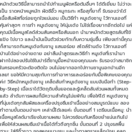
หมักด้วยวิธีนี้สามารถนำไปทำเมนูผัดหรือต้มอื่นๆ ได้ดีเยี่ยม ไม่ว่าจะ
เป็น ราดหน้าหมูหมัก ผัดซีอิ๊ว หมูกระทะ หรือสุกี้ยากี้ รับรองว่าได้
เนื้อสัมผัสที่อร่อยถูกใจแน่นอน เป็นวิธีทำ หมูเด้งชาบู ไว้ทานเองที่
คุ้มค่าสุดๆ การทำ หมูเด้งชาบู ให้นุ่มเด้ง ไม่ใช่เรื่องยากอีกต่อไป แค่
คุณมีเนื้อหมูสไลด์ส่วนสันคอหรือสันนอก นำมาหมักด้วยสูตรลับที่ใช้
แป้ง ไข่ขาว และน้ำมันเป็นตัวช่วยกักเก็บความชุ่มชื้น เพียงเท่านี้คุณ
ก็สามารถกินหมูเด้งกับชาบู แสนอร่อย สไตล์ร้านดัง ไว้ทานเองที่
บ้านได้อย่างง่ายดาย อย่าลืมนำสูตรและวิธีทำ หมูเด้งที่เรานำมา
ฝากไปลองปรับใช้ในปาร์ตี้ชาบูมื้อหน้าของคุณนะคะ รับรองว่าสมาชิก
ในครอบครัวจะต้องติดใจ จนไม่อยากออกไปทานชาบูนอกบ้านอีก
เลย! ขอให้มีความสุขกับการทำอาหารและอร่อยกับมื้อพิเศษของคุณ
ค่ะ! วิธีหมักหมูเด้งชาบู เคล็ดลับทำหมูเด้งชาบู แบบจับมือทำ (Step-
by-Step) เมื่อเราได้วัตถุดิบชั้นยอดและรู้เคล็ดลับส่วนผสมทั้งหมด
แล้ว ลำดับการผสมก็มีความสำคัญไม่แพ้กัน เพื่อให้ได้ หมูเด้งชาบู
ที่นุ่มเด้งทุกสัมผัสและเครื่องปรุงซึมเข้าเนื้ออย่างสมบูรณ์แบบ ลอง
ทำตามขั้นตอนง่ายๆ เหล่านี้ได้เลยค่ะ ขั้นตอนที่ 1 เตรียมเนื้อหมู: นำ
เนื้อหมูสไลด์มาเรียงในชามผสม ไม่ควรซ้อนกันหรือขยำแน่นเกินไป
เพื่อให้ส่วนผสมซึมเข้าเนื้อได้ทั่วถึงทุกชิ้น ขั้นตอนที่ 2 ปรุงรสพื้น
ฐาน: ใส่ซีอิ๊วขาว ซอสหอยนางรม และน้ำตาลทรายเล็กน้อย คลุก