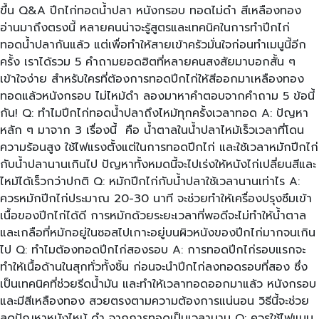
ขึ้น Q&A ปีกไก่ทอดน้ำปลา หนังกรอบ ทอดไม่ดำ สีเหลืองทอง
อ่านมาถึงตรงนี้ หลายคนน่าจะรู้สูตรและเทคนิคในการทำปีกไก่
ทอดน้ำปลากันแล้ว แต่เพื่อทำให้สายเข้าครัวมั่นใจก่อนทำเมนูนี้อีก
ครั้ง เราได้รวม 5 คำถามยอดฮิตที่หลายคนสงสัยมาบอกสั้น ๆ
เข้าใจง่าย สำหรับใครที่ต้องการทอดปีกไก่ให้สีออกมาเหลืองทอง
ทอดแล้วหนังกรอบ ไม่ไหม้ดำ ลองมาหาคำตอบจากคำถาม 5 ข้อนี้
กัน! Q: ทำไมปีกไก่ทอดน้ำปลาถึงไหม้ทุกครั้งเวลาทอด A: ปัญหา
หลัก ๆ มาจาก 3 เรื่องนี้ คือ น้ำตาลในน้ำปลาไหม้เร็วเวลาที่โดน
ความร้อนสูง ใช้ไฟแรงตั้งแต่ในการทอดปีกไก่ และใช้เวลาหมักปีกไก่
กับน้ำปลานานเกินไป ปัญหาทั้งหมดนี้จะไปเร่งให้หนังไก่เปลี่ยนสีและ
ไหม้ได้เร็วกว่าปกติ Q: หมักปีกไก่กับน้ำปลาใช้เวลานานเท่าไร A:
ควรหมักปีกไก่ประมาณ 20-30 นาที จะช่วยทำให้เครื่องปรุงซึมเข้า
เนื้อของปีกไก่ได้ดี การหมักด้วยระยะเวลาที่พอดีจะไม่ทำให้น้ำตาล
และเกลือที่หมักอยู่ในซอสไปเกาะอยู่บนผิวหนังของปีกไก่มากจนเกิน
ไป Q: ทำไมต้องทอดปีกไก่สองรอบ A: การทอดปีกไก่รอบแรกจะ
ทำให้เนื้อด้านในสุกทั่วทั้งชิ้น ก่อนจะนำปีกไก่ลงทอดรอบที่สอง ซึ่ง
เป็นเทคนิคที่ช่วยรีดน้ำมัน และทำให้เวลาทอดออกมาแล้ว หนังกรอบ
และมีสีเหลืองทอง สวยตรงตามความต้องการแน่นอน วิธีนี้จะช่วย
ลดปัญหาหนังไหม้ ดำ จากการทอดเป็นเวลานาน Q: ควรใช้ไฟแบบ