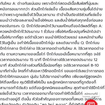
กันไหม A: ต่างกันแน่นอน เพราะปีกไก่สดจะมีเนื้อสัมผัสที่นุ่มและ
หนังกรอบมากกว่า ส่วนปีกไก่แช่แข็ง เนื้อจะเสียความชุ่มชื้นได้ง่าย
กว่าเพราะถูกแช่แข็งไว้เป็นเวลานาน ถ้าจำเป็นต้องใช้ส่วนที่แช่แข็ง
แนะนำว่าต้องละลายน้ำแข็งให้หมด และซับน้ำให้แห้งทุกครั้งก่อนลง
ทอดในกระทะ Q: ปีกไก่ต้องหมักไว้นานแค่ไหนถึงจะได้ผลดีที่สุด A:
ควรหมักปีกไก่ไว้ประมาณ 1 ชั่วโมง เพื่อให้เครื่องปรุงที่หมักไปเข้า
เนื้อให้มากที่สุด แต่ถ้ามีเวลา แนะนำให้ปิดด้วยแรป และหมักข้ามคืน
ไว้ในตู้เย็น จะทำให้เนื้อของปีกไก่นุ่ม และเด้งมากขึ้น Q: ปีกไก่บน
ปีกไก่กลาง ปีกไก่ล่าง ใช้เวลาทอดต่างกันไหม A: ใช้เวลาทอดต่าง
กัน ตามความหนาของเนื้อไก่ ปีกไก่บนจะมีเนื้อหนามากที่สุด จะใช้
เวลาทอดประมาณ 15 นาที ปีกไก่กลางใช้เวลาทอดประมาณ 12
นาที ส่วนปีกไก่ล่างส่วนที่มีเนื้อน้อยที่สุด จะใช้เวลาทอดแค่ 8-10
นาทีเท่านั้น ใครที่กำลังจะหาวิธีทอดปีกไก่ ขอบอกได้เลยว่าการทอด
ปีกไก่ให้กรอบนอก นุ่มใน ไม่ได้ยากอย่างที่คิด เพียงแค่รู้สูตรหมัก
ให้ถึงเครื่อง คุมวิธีใช้ไฟให้เป็น และรู้เทคนิคการทอดที่ถูกต้องก็
สามารถทำได้แล้ว แต่ถึงจะรู้เทคนิคเยอะแค่ไหน สุดท้ายถ้าใช้ปีกไก่ที่
แช่แข็งไว้นาน เวลาทอดออกมาก็อาจจะทำให้ได้เนื้อไก่ที่แห้ง และ
กระด้างอยู่ดี ดังนั้น หัวใจสำคัญของการทอดทั้งหมด จะอยู่ที่การ
เลือกวัตถุดิบ ถ้าวัตถุดิบ “สด ใหม่ สะอาด” ก็ทำให้ได้เมนูปีกไก่