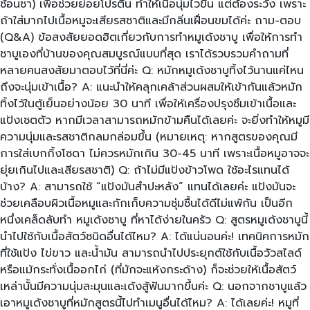
ช้อนชา) เพื่อช่วยย่อยโปรตีน ทำให้เนื้อนุ่มไวขึ้น แต่ต้องระวัง เพราะ
ถ้าใส่มากไปเนื้อหมูจะเสียรสชาติและมีกลิ่นเฝื่อนขมได้ค่ะ ถาม-ตอบ
(Q&A) ข้อสงสัยยอดฮิตเกี่ยวกับการทำหมูเด้งชาบู เพื่อให้การทำ
ชาบูเองที่บ้านของคุณสมบูรณ์แบบที่สุด เราได้รวบรวมคำถามที่
หลายคนสงสัยมาตอบไว้ที่นี่ค่ะ Q: หมักหมูเด้งชาบูทิ้งไว้นานแค่ไหน
ถึงจะนุ่มเข้าเนื้อ? A: แนะนำให้คลุกเคล้าส่วนผสมให้เข้ากันแล้วหมัก
ทิ้งไว้ในตู้เย็นอย่างน้อย 30 นาที เพื่อให้เครื่องปรุงซึมเข้าเนื้อและ
แป้งเซตตัว หากมีเวลาสามารถหมักข้ามคืนได้เลยค่ะ จะยิ่งทำให้หมูมี
ความนุ่มและรสชาติกลมกล่อมขึ้น (หมายเหตุ: หากสูตรของคุณมี
การใส่เบกกิ้งโซดา ไม่ควรหมักเกิน 30-45 นาที เพราะเนื้อหมูอาจจะ
ยุ่ยเกินไปและเสียรสชาติ) Q: ถ้าไม่มีแป้งข้าวโพด ใช้อะไรแทนได้
บ้าง? A: สามารถใช้ “แป้งมันสำปะหลัง” แทนได้เลยค่ะ แป้งมันจะ
ช่วยเคลือบผิวเนื้อหมูและกักเก็บความชุ่มชื้นได้ดีไม่แพ้กัน เป็นอีก
หนึ่งเคล็ดลับทำ หมูเด้งชาบู ที่หาได้ง่ายในครัว Q: สูตรหมูเด้งชาบูนี้
นำไปใช้กับเนื้อสัตว์ชนิดอื่นได้ไหม? A: ได้แน่นอนค่ะ! เทคนิคการหมัก
ที่ใช้แป้ง ไข่ขาว และน้ำมัน สามารถนำไปประยุกต์ใช้กับเนื้อวัวสไลด์
หรือแม้กระทั่งเนื้ออกไก่ (ที่มักจะแห้งกระด้าง) ก็จะช่วยให้เนื้อสัตว์
เหล่านั้นมีความนุ่มละมุนและเด้งสู้ฟันมากขึ้นค่ะ Q: นอกจากชาบูแล้ว
เอาหมูเด้งชาบูที่หมักสูตรนี้ไปทำเมนูอื่นได้ไหม? A: ได้เลยค่ะ! หมูที่