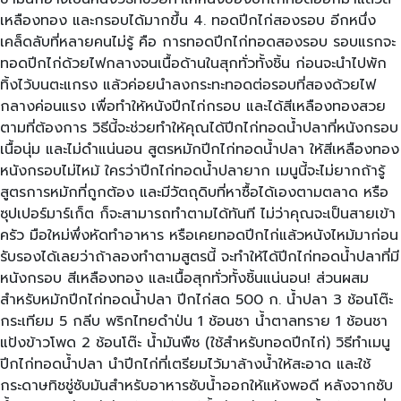
เหลืองทอง และกรอบได้มากขึ้น 4. ทอดปีกไก่สองรอบ อีกหนึ่ง
เคล็ดลับที่หลายคนไม่รู้ คือ การทอดปีกไก่ทอดสองรอบ รอบแรกจะ
ทอดปีกไก่ด้วยไฟกลางจนเนื้อด้านในสุกทั่วทั้งชิ้น ก่อนจะนำไปพัก
ทิ้งไว้บนตะแกรง แล้วค่อยนำลงกระทะทอดต่อรอบที่สองด้วยไฟ
กลางค่อนแรง เพื่อทำให้หนังปีกไก่กรอบ และได้สีเหลืองทองสวย
ตามที่ต้องการ วิธีนี้จะช่วยทำให้คุณได้ปีกไก่ทอดน้ำปลาที่หนังกรอบ
เนื้อนุ่ม และไม่ดำแน่นอน สูตรหมักปีกไก่ทอดน้ำปลา ให้สีเหลืองทอง
หนังกรอบไม่ไหม้ ใครว่าปีกไก่ทอดน้ำปลายาก เมนูนี้จะไม่ยากถ้ารู้
สูตรการหมักที่ถูกต้อง และมีวัตถุดิบที่หาซื้อได้เองตามตลาด หรือ
ซุปเปอร์มาร์เก็ต ก็จะสามารถทำตามได้ทันที ไม่ว่าคุณจะเป็นสายเข้า
ครัว มือใหม่พึ่งหัดทำอาหาร หรือเคยทอดปีกไก่แล้วหนังไหม้มาก่อน
รับรองได้เลยว่าถ้าลองทำตามสูตรนี้ จะทำให้ได้ปีกไก่ทอดน้ำปลาที่มี
หนังกรอบ สีเหลืองทอง และเนื้อสุกทั่วทั้งชิ้นแน่นอน! ส่วนผสม
สำหรับหมักปีกไก่ทอดน้ำปลา ปีกไก่สด 500 ก. น้ำปลา 3 ช้อนโต๊ะ
กระเทียม 5 กลีบ พริกไทยดำป่น 1 ช้อนชา น้ำตาลทราย 1 ช้อนชา
แป้งข้าวโพด 2 ช้อนโต๊ะ น้ำมันพืช (ใช้สำหรับทอดปีกไก่) วิธีทำเมนู
ปีกไก่ทอดน้ำปลา นำปีกไก่ที่เตรียมไว้มาล้างน้ำให้สะอาด และใช้
กระดาษทิชชู่ซับมันสำหรับอาหารซับน้ำออกให้แห้งพอดี หลังจากซับ