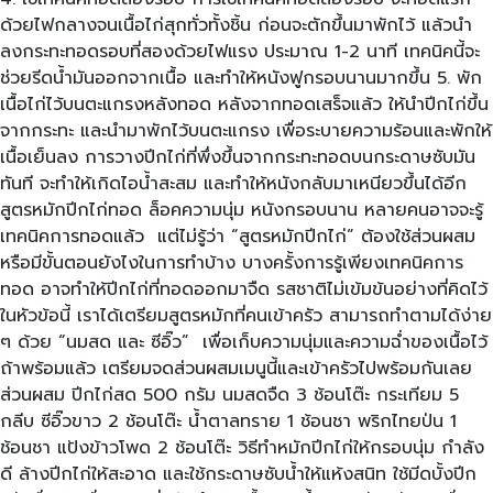
ด้วยไฟกลางจนเนื้อไก่สุกทั่วทั้งชิ้น ก่อนจะตักขึ้นมาพักไว้ แล้วนำ
ลงกระทะทอดรอบที่สองด้วยไฟแรง ประมาณ 1-2 นาที เทคนิคนี้จะ
ช่วยรีดน้ำมันออกจากเนื้อ และทำให้หนังฟูกรอบนานมากขึ้น 5. พัก
เนื้อไก่ไว้บนตะแกรงหลังทอด หลังจากทอดเสร็จแล้ว ให้นำปีกไก่ขึ้น
จากกระทะ และนำมาพักไว้บนตะแกรง เพื่อระบายความร้อนและพักให้
เนื้อเย็นลง การวางปีกไก่ที่พึ่งขึ้นจากกระทะทอดบนกระดาษซับมัน
ทันที จะทำให้เกิดไอน้ำสะสม และทำให้หนังกลับมาเหนียวขึ้นได้อีก
สูตรหมักปีกไก่ทอด ล็อคความนุ่ม หนังกรอบนาน หลายคนอาจจะรู้
เทคนิคการทอดแล้ว แต่ไม่รู้ว่า “สูตรหมักปีกไก่” ต้องใช้ส่วนผสม
หรือมีขั้นตอนยังไงในการทำบ้าง บางครั้งการรู้เพียงเทคนิคการ
ทอด อาจทำให้ปีกไก่ที่ทอดออกมาจืด รสชาติไม่เข้มข้นอย่างที่คิดไว้
ในหัวข้อนี้ เราได้เตรียมสูตรหมักที่คนเข้าครัว สามารถทำตามได้ง่าย
ๆ ด้วย “นมสด และ ซีอิ๊ว” เพื่อเก็บความนุ่มและความฉ่ำของเนื้อไว้
ถ้าพร้อมแล้ว เตรียมจดส่วนผสมเมนูนี้และเข้าครัวไปพร้อมกันเลย
ส่วนผสม ปีกไก่สด 500 กรัม นมสดจืด 3 ช้อนโต๊ะ กระเทียม 5
กลีบ ซีอิ๊วขาว 2 ช้อนโต๊ะ น้ำตาลทราย 1 ช้อนชา พริกไทยป่น 1
ช้อนชา แป้งข้าวโพด 2 ช้อนโต๊ะ วิธีทำหมักปีกไก่ให้กรอบนุ่ม กำลัง
ดี ล้างปีกไก่ให้สะอาด และใช้กระดาษซับน้ำให้แห้งสนิท ใช้มีดบั้งปีก