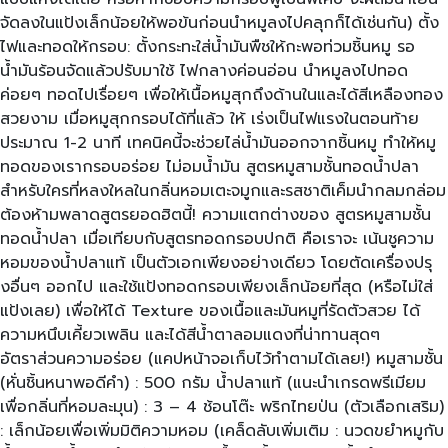
จัดลงในแป้งเล็กน้อยให้พอข้นก่อนนำหมูลงไปคลุกก็ได้เช่นกัน) ตั้ง
ไฟและทอดให้กรอบ: ตั้งกระทะใส่น้ำมันพืชให้กะพอท่วมชิ้นหมู รอ
น้ำมันร้อนจัดแล้วปรับมาใช้ ไฟกลางค่อนอ่อน นำหมูลงไปทอด
ค่อยๆ ทอดไปเรื่อยๆ เพื่อให้เนื้อหมูสุกถึงด้านในและได้สีเหลืองทอง
สวยงาม เมื่อหมูสุกกรอบได้ที่แล้ว ให้ เร่งเป็นไฟแรงในตอนท้าย
ประมาณ 1-2 นาที เทคนิคนี้จะช่วยไล่น้ำมันออกจากชิ้นหมู ทำให้หมู
ทอดของเรากรอบอร่อย ไม่อมน้ำมัน สูตรหมูสามชั้นทอดน้ำปลา
สำหรับใครที่หลงใหลในกลิ่นหอมเตะจมูกและรสชาติเค็มนำกลมกล่อม
ต้องห้ามพลาดสูตรยอดฮิตนี้! ความแตกต่างของ สูตรหมูสามชั้น
ทอดน้ำปลา เมื่อเทียบกับสูตรทอดกรอบปกติ คือเราจะ เน้นชูความ
หอมของน้ำปลาแท้ เป็นตัวเอกเพียงอย่างเดียว โดยตัดเครื่องปรุ
งอื่นๆ ออกไป และใช้แป้งทอดกรอบเพียงเล็กน้อยที่สุด (หรือไม่ใส่
แป้งเลย) เพื่อให้ได้ Texture ของเนื้อและมันหมูที่รัดตัวสวย ได้
ความหนึบเคี้ยวเพลิน และได้สีน้ำตาลอมแดงที่น่าทานสุดๆ
อัตราส่วนความอร่อย (แคปหน้าจอเก็บไว้ทำตามได้เลย!) หมูสามชั้น
(หั่นชิ้นหนาพอดีคำ) : 500 กรัม น้ำปลาแท้ (แนะนำเกรดพรีเมียม
เพื่อกลิ่นที่หอมละมุน) : 3 – 4 ช้อนโต๊ะ พริกไทยป่น (ตัวเลือกเสริม)
: เล็กน้อยเพื่อเพิ่มมิติความหอม (เคล็ดลับเพิ่มเติม : นวดขยำหมูกับ