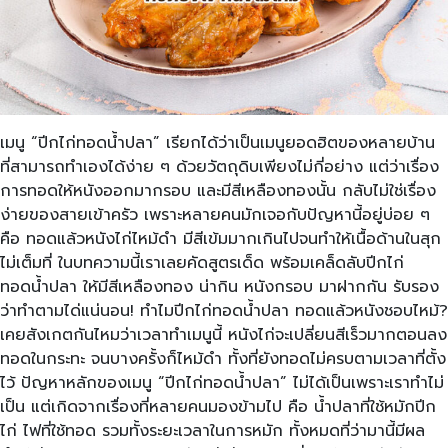
เมนู “ปีกไก่ทอดน้ำปลา” เรียกได้ว่าเป็นเมนูยอดฮิตของหลายบ้าน
ที่สามารถทำเองได้ง่าย ๆ ด้วยวัตถุดิบเพียงไม่กี่อย่าง แต่ว่าเรื่อง
การทอดให้หนังออกมากรอบ และมีสีเหลืองทองนั้น กลับไม่ใช่เรื่อง
ง่ายของสายเข้าครัว เพราะหลายคนมักเจอกับปัญหานี้อยู่บ่อย ๆ
คือ ทอดแล้วหนังไก่ไหม้ดำ มีสีเข้มมากเกินไปจนทำให้เนื้อด้านในสุก
ไม่เต็มที่ ในบทความนี้เราเลยคัดสูตรเด็ด พร้อมเคล็ดลับปีกไก่
ทอดน้ำปลา ให้มีสีเหลืองทอง น่ากิน หนังกรอบ มาฝากกัน รับรอง
ว่าทำตามได่แน่นอน! ทำไมปีกไก่ทอดน้ำปลา ทอดแล้วหนังชอบไหม้?
เคยสังเกตกันไหมว่าเวลาทำเมนูนี้ หนังไก่จะเปลี่ยนสีเร็วมากตอนลง
ทอดในกระทะ จนบางครั้งก็ไหม้ดำ ทั้งที่ยังทอดไม่ครบตามเวลาที่ตั้ง
ไว้ ปัญหาหลักของเมนู “ปีกไก่ทอดน้ำปลา” ไม่ได้เป็นเพราะเราทำไม่
เป็น แต่เกิดจากเรื่องที่หลายคนมองข้ามไป คือ น้ำปลาที่ใช้หมักปีก
ไก่ ไฟที่ใช้ทอด รวมทั้งระยะเวลาในการหมัก ทั้งหมดที่ว่ามานี้มีผล