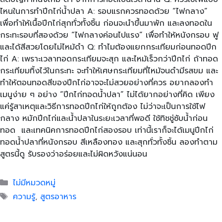
ไหนในการทำปีกไก่น้ำปลา A: รอบแรกควรทอดด้วย “ไฟกลาง”
เพื่อทำให้เนื้อปีกไก่สุกทั่วทั้งชิ้น ก่อนจะนำขึ้นมาพัก และลงทอดใน
กระทะรอบที่สองด้วย “ไฟกลางค่อนไปแรง” เพื่อทำให้หนังกรอบ ฟู
และได้สีสวยโดยไม่ไหม้ดำ Q: ทำไมต้องแยกกระเทียมก่อนทอดปีก
ไก่ A: เพราะเวลาทอดกระเทียมจะสุก และไหม้เร็วกว่าปีกไก่ ถ้าทอด
กระเทียมทิ้งไว้ในกระทะ จะทำให้เศษกระเทียมที่ไหม้จนดำมีรสขม และ
ทำให้ตอนทอดสีของปีกไก่อาจจะไม่สวยอย่างที่ควร อยากลองทำ
เมนูง่าย ๆ อย่าง “ปีกไก่ทอดน้ำปลา” ไม่ได้ยากอย่างที่คิด เพียง
แค่รู้สาเหตุและวิธีการทอดปีกไก่ให้ถูกต้อง ไม่ว่าจะเป็นการใช้ไฟ
กลาง หมักปีกไก่และน้ำปลาในระยะเวลาที่พอดี ใช้ทิชชู่ซับน้ำก่อน
ทอด และเทคนิคการทอดปีกไก่สองรอบ เท่านี้เราก็จะได้เมนูปีกไก่
ทอดน้ำปลาที่หนังกรอบ สีเหลืองทอง และสุกทั่วทั้งชิ้น ลองทำตาม
สูตรนี้ดู รับรองว่าอร่อยและไม่ผิดหวังแน่นอน
Categories
ไม่มีหมวดหมู่
Tags
ความรู้
,
สูตรอาหาร