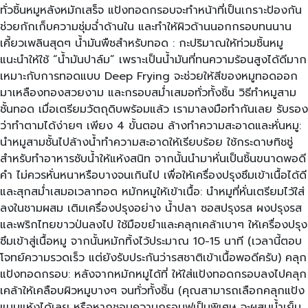
ทั่วชิ้นหมูหลังหมักเสร็จ แป้งทอดกรอบจะทำหน้าที่เป็นเกราะป้องกัน
ช่วยกักเก็บความชุ่มฉ่ำด้านใน และทำให้ผิวด้านนอกกรอบทนนาน
เคี้ยวเพลินสุดๆ น้ำมันพืชสำหรับทอด : กะปริมาณให้ท่วมชิ้นหมู
แนะนำให้ใช้ “น้ำมันปาล์ม” เพราะเป็นน้ำมันที่ทนความร้อนสูงได้ดีมาก
เหมาะกับการทอดแบบ Deep Frying จะช่วยให้สีของหมูทอดออก
มาเหลืองทองสวยงาม และกรอบสม่ำเสมอทั่วทั้งชิ้น วิธีทำหมูสาม
ชั้นทอด เมื่อเตรียมวัตถุดิบพร้อมแล้ว เรามาลงมือทำกันเลย รับรอง
ว่าทำตามได้ง่ายๆ เพียง 4 ขั้นตอน ล้างทำความสะอาดและหั่นหมู:
นำหมูสามชั้นไปล้างน้ำทำความสะอาดให้เรียบร้อย ใช้กระดาษทิชชู่
สำหรับทำอาหารซับน้ำให้แห้งสนิท จากนั้นนำมาหั่นเป็นชิ้นขนาดพอดี
คำ ไม่ควรหั่นหนาหรือบางจนเกินไป เพื่อให้เครื่องปรุงซึมเข้าเนื้อได้ดี
และสุกสม่ำเสมอเวลาทอด หมักหมูให้เข้าเนื้อ: นำหมูที่หั่นเตรียมไว้ใส่
ลงในชามผสม เติมเครื่องปรุงอย่าง น้ำปลา ซอสปรุงรส ผงปรุงรส
และพริกไทยขาวป่นลงไป ใช้มือขยำและคลุกเคล้าเบาๆ ให้เครื่องปรุง
ซึมเข้าสู่เนื้อหมู จากนั้นหมักทิ้งไว้ประมาณ 10-15 นาที (เวลานี้ตอบ
โจทย์ความรวดเร็ว แต่ยังรับประกันว่ารสชาติเข้าเนื้อพอดีครับ) คลุก
แป้งทอดกรอบ: หลังจากหมักหมูได้ที่ ให้ใส่แป้งทอดกรอบลงไปคลุก
เคล้าให้เคลือบผิวหมูบางๆ จนทั่วทั้งชิ้น (คุณสามารถเลือกคลุกแป้ง
แบบแห้งได้เลย หรือหากชอบความกรอบฟูเป็นพิเศษ จะผสมน้ำเย็น