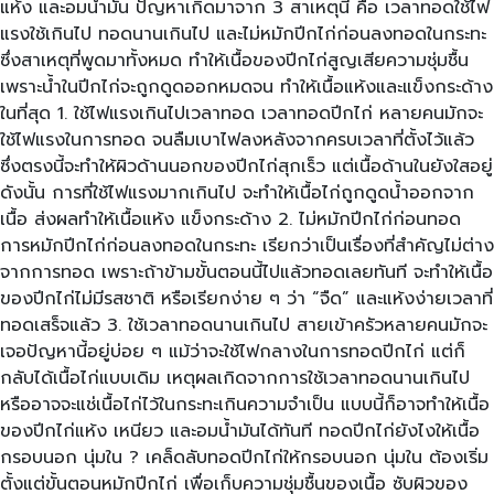
แห้ง และอมน้ำมัน ปัญหาเกิดมาจาก 3 สาเหตุนี้ คือ เวลาทอดใช้ไฟ
แรงใช้เกินไป ทอดนานเกินไป และไม่หมักปีกไก่ก่อนลงทอดในกระทะ
ซึ่งสาเหตุที่พูดมาทั้งหมด ทำให้เนื้อของปีกไก่สูญเสียความชุ่มชื้น
เพราะน้ำในปีกไก่จะถูกดูดออกหมดจน ทำให้เนื้อแห้งและแข็งกระด้าง
ในที่สุด 1. ใช้ไฟแรงเกินไปเวลาทอด เวลาทอดปีกไก่ หลายคนมักจะ
ใช้ไฟแรงในการทอด จนลืมเบาไฟลงหลังจากครบเวลาที่ตั้งไว้แล้ว
ซึ่งตรงนี้จะทำให้ผิวด้านนอกของปีกไก่สุกเร็ว แต่เนื้อด้านในยังใสอยู่
ดังนั้น การที่ใช้ไฟแรงมากเกินไป จะทำให้เนื้อไก่ถูกดูดน้ำออกจาก
เนื้อ ส่งผลทำให้เนื้อแห้ง แข็งกระด้าง 2. ไม่หมักปีกไก่ก่อนทอด
การหมักปีกไก่ก่อนลงทอดในกระทะ เรียกว่าเป็นเรื่องที่สำคัญไม่ต่าง
จากการทอด เพราะถ้าข้ามขั้นตอนนี้ไปแล้วทอดเลยทันที จะทำให้เนื้อ
ของปีกไก่ไม่มีรสชาติ หรือเรียกง่าย ๆ ว่า “จืด” และแห้งง่ายเวลาที่
ทอดเสร็จแล้ว 3. ใช้เวลาทอดนานเกินไป สายเข้าครัวหลายคนมักจะ
เจอปัญหานี้อยู่บ่อย ๆ แม้ว่าจะใช้ไฟกลางในการทอดปีกไก่ แต่ก็
กลับได้เนื้อไก่แบบเดิม เหตุผลเกิดจากการใช้เวลาทอดนานเกินไป
หรืออาจจะแช่เนื้อไก่ไว้ในกระทะเกินความจำเป็น แบบนี้ก็อาจทำให้เนื้อ
ของปีกไก่แห้ง เหนียว และอมน้ำมันได้ทันที ทอดปีกไก่ยังไงให้เนื้อ
กรอบนอก นุ่มใน ? เคล็ดลับทอดปีกไก่ให้กรอบนอก นุ่มใน ต้องเริ่ม
ตั้งแต่ขั้นตอนหมักปีกไก่ เพื่อเก็บความชุ่มชื้นของเนื้อ ซับผิวของ