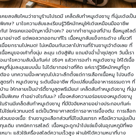
เคยสงสัยไหมว่าชาบูร้านโปรดมี เคล็ดลับทำหมูเด้งชาบู ที่นุ่มเด้งเป็น
พิเศษ? มาไขความลับและเรียนรู้วิธีหมักหมูให้เด้งเหมือนมืออาชีพ
กัน! ใครเคยเจอปัญหานี้บ้างคะ? อยากทำชาบูเองที่บ้าน ซื้อหมูสไลด์
มาอย่างดี แต่พอลวกออกมาทีไร เนื้อหมูกลับแข็งกระด้าง เคี้ยวที
เมื่อยกรามไปหมด! ไม่เหมือนกับเวลาไปทานที่ร้านชาบูเจ้าดังเลย ที่
เนื้อหมูของเค้าทั้งนุ่ม ละมุน เด้งสู้ฟัน แถมยังฉ่ำน้ำซุปสุดๆ วันนี้เรา
จะมาไขความลับนั้นกันค่ะ! จริงๆ แล้วการจะทำ หมูเด้งชาบู ให้ได้เนื้อ
หมูที่นุ่มละมุนแบบนั้น ไม่ได้ยากอย่างที่คิด แค่เรารู้วิธีหมักหมูที่ถูก
ต้อง บทความนี้จะพาคุณไปเจาะลึกตั้งแต่การเลือกเนื้อหมู ไปจนถึง
สูตรทำ หมูเด้งชาบู ระดับมืออาชีพ ที่จะเปลี่ยนมื้ออาหารธรรมดาๆ ที่
บ้าน ให้กลายเป็นปาร์ตี้ชาบูสุดพรีเมียม! เคล็ดลับทำหมูเด้งชาบู ที่นุ่ม
เป็นพิเศษ ทำอย่างไรกันนะ? เบื้องหลังความอร่อยของหมูเด้งชาบู
ในร้านมีเคล็ดลับทำหมูเด้งชาบู ที่มีปัจจัยหลายอย่างประกอบกันค่ะ
ไม่ใช่แค่เวทมนตร์ แต่เป็นวิทยาศาสตร์การอาหารเบื้องต้น: การเลือก
ส่วนของเนื้อ: ร้านชาบูจะเลือกส่วนที่มีไขมันแทรก หรือมีความนุ่มเป็น
ทุนเดิม เทคนิคการสไลด์: เนื้อหมูจะถูกนำไปแช่แข็งในอุณหภูมิที่พอ
เหมาะ แล้วใช้เครื่องสไลด์ความเร็วสูง ฝานให้ได้ความหนาที่บาง