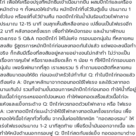
ไก่ เพื่อให้เครื่องปรุงที่หมักซึมเข้าเนื้อมากขึ้น ผสมปีกไก่และเครื่อง
หมักต่าง ๆ ทั้งหมดให้เข้ากัน หมักปีกไก่ทิ้งไว้ในตู้เย็น ประมาณ 1
ชั่วโมง หรือแช่ทิ้งไว้ข้ามคืน ทอดปีกไก่ในน้ำมันร้อนด้วยไฟกลาง
ประมาณ 12-15 นาที จนสุกเห็นสีเหลืองทอง เปลี่ยนเป็นไฟแรงอีก
2 นาที หลังทอดครั้งแรก เพื่อทำให้หนังกรอบ และนำมาพักบน
ตะแกรง 5 Q&A ทอดปีกไก่ ให้ไม่แห้ง กรอบนอกนุ่มใน ที่หลายคน
สงสัย รู้สูตรการหมักปีกไก่ก่อนลงทอดกันไปแล้ว แต่พอจะลงมือทำ
จริง ก็กลับมีเรื่องที่สงสัยอยู่หลายอย่างจนไม่กล้าทำ ไม่ว่าจะเป็น
เรื่องการคุมไฟ หรือรายละเอียดเล็ก ๆ น้อย ๆ ที่ให้ปีกไก่กรอบนอก
นุ่มใน เพอร์เฟคมากที่สุด เราเลยรวม 5 คำถามยอดฮิตที่หลายคน
สงสัยมาตอบให้ชัด ก่อนจะเข้าครัวไปทำกัน! Q: ทำไมปีกไก่ทอดแล้ว
ถึงแห้ง A: ปัญหาหลักมาจากตอนทอดใช้ไฟแรง และใช้เวลาทอด
นานเกินไป รวมทั้งข้ามขั้นตอนการหมักปีกไก่ก่อนทอด ทำให้น้ำที่อยู่
ในเนื้อไก่ถูกระเหยออกไปจนหมด ทำให้พอทอดเสร็จแล้วเนื้อไก่จะ
แห้งและแข็งกระด้าง Q: ปีกไก่ควรทอดด้วยไฟกลาง หรือ ไฟแรง
A: เวลาทอดปีกไก่แนะนำว่าให้ใช้ไฟกลางทอดในครั้งแรกก่อน เพื่อ
ทอดให้เนื้อไก่สุกทั่วทั้งชิ้น จากนั้นค่อยใช้เทคนิค “ทอดสองรอบ” ให้
เร่งไฟแรงประมาณ 1-2 นาทีสุดท้าย เพื่อรีดน้ำมันออกจากเนื้อ และ
ทำให้หนังด้านนอกกรอบฟู Q: ปีกไก่สดกับแช่แข็ง ทอดออกมาต่าง