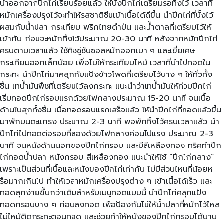
น้ำออกจากปีกไก่เรียบร้อยแล้ว ให้บั้งปีกไก่เตรียมรอทิ้งไว้ เวลาที่
หมักเครื่องปรุงไว้จะทำให้รสชาติซึมเข้าเนื้อได้ดีขึ้น นำปีกไก่ที่บั้งไว้
ผสมกับน้ำปลา กระเทียม พริกไทยดำป่น และน้ำตาลที่เตรียมไว้ให้
เข้ากัน ก่อนจะหมักทิ้งไว้ประมาณ 20-30 นาที หลังจากหมักปีกไก่
ครบตามเวลาแล้ว ใช้ทิชชู่ซับซอสหมักออกเบา ๆ และเขี่ยเศษ
กระเทียมออกเล็กน้อย เพื่อไม่ให้กระเทียมไหม้ เวลาที่นำไปทอดใน
กระทะ นำปีกไก่มาคลุกกับแป้งข้าวโพดที่เตรียมไว้บาง ๆ ให้ทั่วทั้ง
ชิ้น เทน้ำมันพืชที่เตรียมไว้ลงกระทะ แนะนำว่าเทน้ำมันให้ท่วมปีกไก่
เริ่มทอดปีกไก่รอบแรกด้วยไฟกลางประมาณ 15-20 นาที จนเนื้อ
ด้านในสุกทั้งชิ้น เมื่อทอดรอบแรกเสร็จแล้ว ให้นำปีกไก่ที่ทอดแล้วขึ้น
มาพักบนตะแกรง ประมาณ 2-3 นาที พอพักทิ้งไว้ครบเวลาแล้ว นำ
ปีกไก่ไปทอดต่อรอบที่สองด้วยไฟกลางค่อนไปแรง ประมาณ 2-3
นาที จนหนังด้านนอกของปีกไก่กรอบ และมีสีเหลืองทอง ทริคทำปีก
ไก่ทอดน้ำปลา หนังกรอบ สีเหลืองทอง แนะนำให้ใช้ “ปีกไก่กลาง”
เพราะเป็นส่วนที่เนื้อและหนังของปีกไก่เท่ากัน ไม่มีส่วนไหนที่น้อยห
รือมากเกินไป ทำให้เวลาหมักเครื่องปรุงต่าง ๆ เข้าเนื้อได้เร็ว และ
ทอดสุกง่ายขึ้นกว่าเดิมสำหรับเมนูทอดแบบนี้ นำปีกไก่คลุกแป้ง
ทอดกรอบบาง ๆ ก่อนลงทอด เพื่อป้องกันไม่ให้น้ำปลาที่หมักไว้ไหล
ไม่ไหม้ติดกระทะตอนทอด และช่วยทำให้หนังของปีกไก่กรอบได้นาน