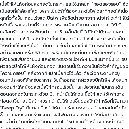
เนื้อไก่ให้แห้งก่อนลงทอดในกระทะ และใช้เทคนิค “ทอดสองรอบ” ซึ่ง
เป็นสิ่งที่สำคัญที่สุด เพราะเป็นวิธีที่ต้องคุมระดับไฟเวลาที่ทอดให้เนื้อ
สุกทั่วทั้งชิ้น ก่อนเร่งและปิดไฟ เพื่อรีดน้ำออกจากหนังไก่ จะทำให้ได้
หนังที่กรอบอย่างที่ร้านอาหารหลายร้านทำขาย อยากทอดให้ได้
เหมือนร้านอาหารเพียงทำตาม 5 เคล็ดลับนี้ ได้ปีกไก่ที่กรอบนอก
นุ่มในแน่นอน! 1. หมักปีกไก่ทิ้งไว้อย่างน้อย 1 ชั่วโมง การหมักเป็น
วิธีหนึ่งที่ช่วยให้เนื้อไก่เก็บความชุ่มฉ่ำของเนื้อไว้ ควรหมักด้วยซอส
อย่างนมสด หรือ ซีอิ๊วขาว พร้อมกับกระเทียม เกลือ และพริกไทย
เพื่อช่วยเพิ่มความนุ่ม และรสชาติของเนื้อไก่ให้เข้มข้นมากขึ้น 2. ซับ
ผิวของปีกไก่ให้แห้งก่อนทอด ขั้นตอนนี้เรียกว่าเป็นหัวใจสำคัญของ
“ความกรอบ” หลังจากที่หมักเนื้อทิ้งไว้แล้ว ต้องใช้กระดาษทิชชู่
อเนกประสงค์สำหรับอาหาร ซับน้ำออกจากผิวของปีกไก่ให้แห้งสนิท
จะช่วยทำให้หนังของเนื้อไก่กรอบเร็วขึ้น และป้องกันน้ำมันกระเด็น
ตอนลงทอดในกระทะด้วย 3. เทน้ำมันให้ท่วมเนื้อไก่ และใช้ไฟกลาง
ก่อนจะเริ่มทอดปีกไก่ควรเทน้ำมันให้ท่วมชิ้นของปีกไก่ หรือที่เรียกว่า
“Deep Fry” ขั้นตอนนี้จะทำให้ความร้อนกระจายสม่ำเสมอกันทั่วทั้ง
ชิ้น ตอนลงทอดครั้งแรกควรใช้ไฟกลาง จะช่วยทำให้เนื้อด้านในสุก
และฉ่ำน้ำ โดยที่หนังด้านนอกยังไม่ไหม้ และมีสีเหลืองทองกำลังดี
4. ใช้เทคนิคทอดสองรอบ การใช้เทคนิคทอดสองรอบ จะทอดแรก