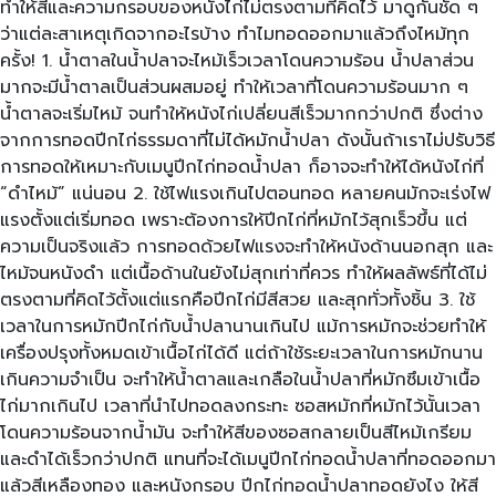
ทำให้สีและความกรอบของหนังไก่ไม่ตรงตามที่คิดไว้ มาดูกันชัด ๆ
ว่าแต่ละสาเหตุเกิดจากอะไรบ้าง ทำไมทอดออกมาแล้วถึงไหม้ทุก
ครั้ง! 1. น้ำตาลในน้ำปลาจะไหม้เร็วเวลาโดนความร้อน น้ำปลาส่วน
มากจะมีน้ำตาลเป็นส่วนผสมอยู่ ทำให้เวลาที่โดนความร้อนมาก ๆ
น้ำตาลจะเริ่มไหม้ จนทำให้หนังไก่เปลี่ยนสีเร็วมากกว่าปกติ ซึ่งต่าง
จากการทอดปีกไก่ธรรมดาที่ไม่ได้หมักน้ำปลา ดังนั้นถ้าเราไม่ปรับวิธี
การทอดให้เหมาะกับเมนูปีกไก่ทอดน้ำปลา ก็อาจจะทำให้ได้หนังไก่ที่
“ดำไหม้” แน่นอน 2. ใช้ไฟแรงเกินไปตอนทอด หลายคนมักจะเร่งไฟ
แรงตั้งแต่เริ่มทอด เพราะต้องการให้ปีกไก่ที่หมักไว้สุกเร็วขึ้น แต่
ความเป็นจริงแล้ว การทอดด้วยไฟแรงจะทำให้หนังด้านนอกสุก และ
ไหม้จนหนังดำ แต่เนื้อด้านในยังไม่สุกเท่าที่ควร ทำให้ผลลัพธ์ที่ได้ไม่
ตรงตามที่คิดไว้ตั้งแต่แรกคือปีกไก่มีสีสวย และสุกทั่วทั้งชิ้น 3. ใช้
เวลาในการหมักปีกไก่กับน้ำปลานานเกินไป แม้การหมักจะช่วยทำให้
เครื่องปรุงทั้งหมดเข้าเนื้อไก่ได้ดี แต่ถ้าใช้ระยะเวลาในการหมักนาน
เกินความจำเป็น จะทำให้น้ำตาลและเกลือในน้ำปลาที่หมักซึมเข้าเนื้อ
ไก่มากเกินไป เวลาที่นำไปทอดลงกระทะ ซอสหมักที่หมักไว้นั้นเวลา
โดนความร้อนจากน้ำมัน จะทำให้สีของซอสกลายเป็นสีไหม้เกรียม
และดำได้เร็วกว่าปกติ แทนที่จะได้เมนูปีกไก่ทอดน้ำปลาที่ทอดออกมา
แล้วสีเหลืองทอง และหนังกรอบ ปีกไก่ทอดน้ำปลาทอดยังไง ให้สี