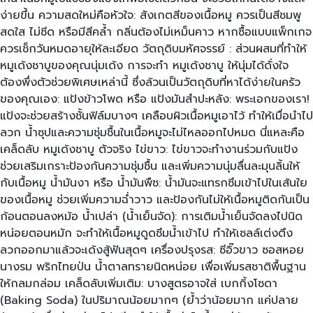
ง่ายขึ้น ความสดใหม่คือหัวใจ: สังเกตสีของเนื้อหมู ควรเป็นสีชมพู
สดใส ไม่ซีด หรือมีสีคล้ำ กลิ่นต้องไม่เหม็นคาว หากซื้อแบบแพ็กเกจ
ควรเช็กวันหมดอายุให้ละเอียด วัตถุดิบมหัศจรรย์ : ส่วนผสมที่ทำให้
หมูเด้งชาบูของคุณนุ่มเด้ง การจะทำ หมูเด้งชาบู ให้นุ่มได้ดั่งใจ
ต้องพึ่งตัวช่วยพิเศษเหล่านี้ ซึ่งล้วนเป็นวัตถุดิบที่หาได้ง่ายในครัว
ของคุณเอง: แป้งข้าวโพด หรือ แป้งมันสำปะหลัง: พระเอกของเรา!
แป้งจะช่วยสร้างชั้นฟิล์มบางๆ เคลือบผิวเนื้อหมูเอาไว้ ทำให้เมื่อนำไป
ลวก น้ำซุปและความชุ่มชื้นในเนื้อหมูจะไม่ไหลออกไปหมด นี่แหละคือ
เคล็ดลับ หมูเด้งชาบู ตัวจริง ไข่ขาว: ไข่ขาวจะทำงานร่วมกับแป้ง
ช่วยเสริมเกราะป้องกันความชุ่มชื้น และเพิ่มความนุ่มลื่นละมุนลิ้นให้
กับเนื้อหมู น้ำมันงา หรือ น้ำมันพืช: น้ำมันจะแทรกซึมเข้าไปในเส้นใย
ของเนื้อหมู ช่วยเพิ่มความฉ่ำวาว และป้องกันไม่ให้เนื้อหมูติดกันเป็น
ก้อนตอนลงหม้อ น้ำเปล่า (น้ำเย็นจัด): การเติมน้ำเย็นจัดลงไปนิด
หน่อยตอนหมัก จะทำให้เนื้อหมูดูดซึมน้ำเข้าไป ทำให้เซลล์เต่งตึง
ลวกออกมาแล้วจะเด้งสู้ฟันสุดๆ เครื่องปรุงรส: ซีอิ๊วขาว ซอสหอย
นางรม พริกไทยป่น น้ำตาลทรายนิดหน่อย เพื่อเพิ่มรสชาติพื้นฐาน
ให้กลมกล่อม เคล็ดลับเพิ่มเติม: บางสูตรอาจใส่ เบกกิ้งโซดา
(Baking Soda) ในปริมาณน้อยมากๆ (ย้ำว่าน้อยมาก แค่ปลาย