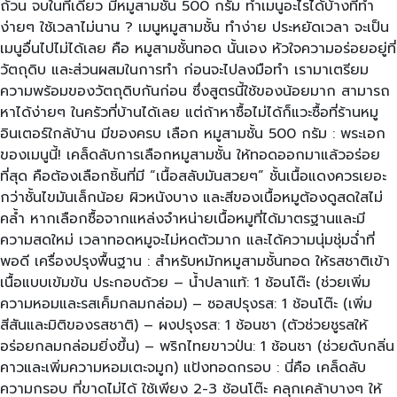
ถ้วน จบในที่เดียว มีหมูสามชั้น 500 กรัม ทำเมนูอะไรได้บ้างที่ทำ
ง่ายๆ ใช้เวลาไม่นาน ? เมนูหมูสามชั้น ทำง่าย ประหยัดเวลา จะเป็น
เมนูอื่นไปไม่ได้เลย คือ หมูสามชั้นทอด นั้นเอง หัวใจความอร่อยอยู่ที่
วัตถุดิบ และส่วนผสมในการทำ ก่อนจะไปลงมือทำ เรามาเตรียม
ความพร้อมของวัตถุดิบกันก่อน ซึ่งสูตรนี้ใช้ของน้อยมาก สามารถ
หาได้ง่ายๆ ในครัวที่บ้านได้เลย แต่ถ้าหาซื้อไม่ได้ก็แวะซื้อที่ร้านหมู
อินเตอร์ใกล้บ้าน มีของครบ เลือก หมูสามชั้น 500 กรัม : พระเอก
ของเมนูนี้! เคล็ดลับการเลือกหมูสามชั้น ให้ทอดออกมาแล้วอร่อย
ที่สุด คือต้องเลือกชิ้นที่มี “เนื้อสลับมันสวยๆ” ชั้นเนื้อแดงควรเยอะ
กว่าชั้นไขมันเล็กน้อย ผิวหนังบาง และสีของเนื้อหมูต้องดูสดใสไม่
คล้ำ หากเลือกซื้อจากแหล่งจำหน่ายเนื้อหมูที่ได้มาตรฐานและมี
ความสดใหม่ เวลาทอดหมูจะไม่หดตัวมาก และได้ความนุ่มชุ่มฉ่ำที่
พอดี เครื่องปรุงพื้นฐาน : สำหรับหมักหมูสามชั้นทอด ให้รสชาติเข้า
เนื้อแบบเข้มข้น ประกอบด้วย – น้ำปลาแท้: 1 ช้อนโต๊ะ (ช่วยเพิ่ม
ความหอมและรสเค็มกลมกล่อม) – ซอสปรุงรส: 1 ช้อนโต๊ะ (เพิ่ม
สีสันและมิติของรสชาติ) – ผงปรุงรส: 1 ช้อนชา (ตัวช่วยชูรสให้
อร่อยกลมกล่อมยิ่งขึ้น) – พริกไทยขาวป่น: 1 ช้อนชา (ช่วยดับกลิ่น
คาวและเพิ่มความหอมเตะจมูก) แป้งทอดกรอบ : นี่คือ เคล็ดลับ
ความกรอบ ที่ขาดไม่ได้ ใช้เพียง 2-3 ช้อนโต๊ะ คลุกเคล้าบางๆ ให้