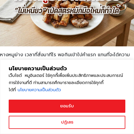
หางหมูย่าง เวลาที่สั่งมาทีไร พอกินเข้าไปคำแรก แทนที่จะได้ความ
นุ่มและกรอบของหางหมู กลับเจอความเหนียวเหมือนหนังยาง
นโยบายความเป็นส่วนตัว
เคี้ยวเท่าไรก็เคี้ยวไม่ขาด จนต้องหันไปสั่งเมนูอื่นมากินแทน เพราะ
เว็บไซต์ หมูอินเตอร์ ใช้คุกกี้เพื่อเพิ่มประสิทธิภาพและประสบการณ์
หางหมูย่างทำออกมาเท่าไร หนังก็แห้งและแข็งเหมือนเดิม แถมยังมี
การใช้งานที่ดี ท่านสามารถศึกษารายละเอียดการใช้คุกกี้
กลิ่นคาวของหางหมูติดอยู่อีก แต่รู้หรือไม่ว่า ถ้าใช้สูตรหมัก พร้อม
ได้ที่
นโยบายความเป็นส่วนตัว
กับ เทคนิคการย่างหางหมู เมนูนี้จะกลายเป็น “ของทานเล่น” ที่ไม่ว่า
ใครทำก็อร่อยได้แน่นอน! ทำไมหางหมูย่าง หนังถึงเหนียวและไม่
กรอบฟู? หลายคนซื้อหางหมูมาย่างแต่ไม่เคยได้หนังที่นุ่ม และกรอบ
ยอมรับ
เลยสักครั้ง ลองทำมาก็หลายวิธี ไม่ว่าจะใช้ไฟแรง หรือย่างบนเตา
ถ่านนานหลายชั่วโมงแต่ก็ไม่ได้ผล ความจริงแล้วปัญหาทั้งหมดนี้ไม่
ปฏิเสธ
ได้เกิดจากการย่างเพียงอย่างเดียว แต่เริ่มตั้งแต่การเลือกหางหมู
ขั้นตอนการเตรียมวัตถุดิบ ไปจนถึงการใช้ไฟ เรียกได้ว่าถ้ารู้เทคนิค