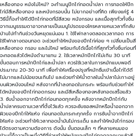
เหลืองทอง หนังไม่ไหม้? จะทำเมนูปีกไก่ทอดน้ำปลา การทอดให้ปีก
ไก่มีสีเหลืองทอง และหนังกรอบนั้น ไม่ยากอย่างที่คิด เพียงแค่รู้ 4
วิธีนี้ก็จะทำให้ได้ปีกไก่ทอดที่มีสีสวย หนังกรอบ และเนื้อสุกทั่วทั้งชิ้น
จากเมนูธรรมดาอาจกลายเป็นเมนูโปรดของใครหลายคนเวลาที่กลับ
บ้านไปทำกินช่วงวันหยุดแน่นอน 1. ใช้ไฟกลางตลอดเวลาทอด การ
ใช้ไฟกลางตอนทอด จะช่วยทำให้หนังของปีกไก่ค่อย ๆ เปลี่ยนเป็นสี
เหลืองทอง กรอบ และไม่ไหม้ พร้อมกับได้เนื้อไก่ที่สุกทั่วทั้งชิ้นก่อนที่
จะทอดแล้วได้หนังดำมาแทน 2. ใช้เวลาหมักปีกไก่ไม่เกิน 30 นาที
ขั้นตอนการหมักปีกไก่และน้ำปลา ควรใช้เวลาในการหมักแบบพอดี
ประมาณ 20-30 นาที เพื่อทำให้เครื่องปรุงที่หมักซึมเข้าเนื้อไก่ได้ดี
ไม่มากและไม่น้อยจนเกินไป และช่วยทำให้น้ำตาลในน้ำปลาไม่เกาะอยู่
บนผิวหนังจนไหม้ หลังจากที่นำลงทอดในกระทะ พร้อมกับช่วยทำให้
ได้หนังของปีกไก่ทอดกรอบ และมีสีเหลืองทองหลังทอดเสร็จแล้ว
3. ซับน้ำออกจากปีกไก่ก่อนทอดทุกครั้ง หลังจากหมักปีกไก่กับ
น้ำปลาครบตามเวลาที่ตั้งไว้แล้ว ควรจะซับซอสหมักหรือน้ำออกจาก
ผิวของปีกไก่ให้แห้ง ก่อนทอดในกระทะทุกครั้ง การซับน้ำจากปีกไก่
ให้แห้ง จะช่วยทำให้เวลาทอดน้ำมันไม่กระเด็น และทำให้หนังไก่กรอบ
ได้ตรงตามความต้องการ ดังนั้น ขั้นตอนเล็ก ๆ ที่หลายคนมอง
ข้ามนี้ก็อาจเป็นหนึ่งวิธีที่ช่วยทำให้หนังของปีกไก่ทอดออกมาแล้วสี