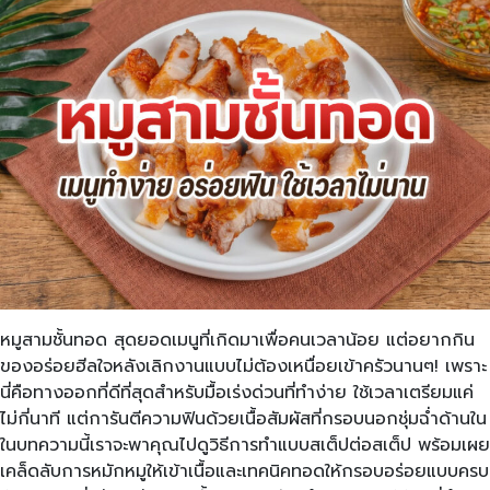
หมูสามชั้นทอด สุดยอดเมนูที่เกิดมาเพื่อคนเวลาน้อย แต่อยากกิน
ของอร่อยฮีลใจหลังเลิกงานแบบไม่ต้องเหนื่อยเข้าครัวนานๆ! เพราะ
นี่คือทางออกที่ดีที่สุดสำหรับมื้อเร่งด่วนที่ทำง่าย ใช้เวลาเตรียมแค่
ไม่กี่นาที แต่การันตีความฟินด้วยเนื้อสัมผัสที่กรอบนอกชุ่มฉ่ำด้านใน
ในบทความนี้เราจะพาคุณไปดูวิธีการทำแบบสเต็ปต่อสเต็ป พร้อมเผย
เคล็ดลับการหมักหมูให้เข้าเนื้อและเทคนิคทอดให้กรอบอร่อยแบบครบ