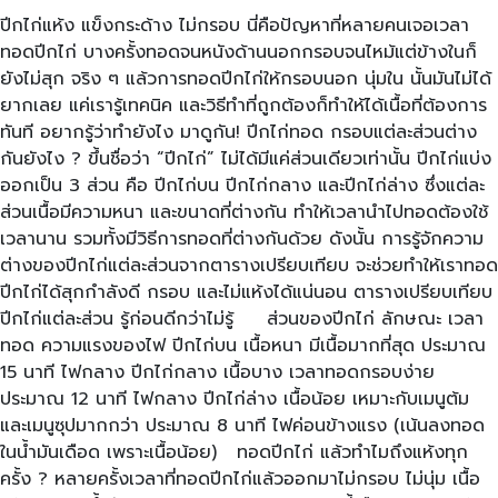
ปีกไก่แห้ง แข็งกระด้าง ไม่กรอบ นี่คือปัญหาที่หลายคนเจอเวลา
ทอดปีกไก่ บางครั้งทอดจนหนังด้านนอกกรอบจนไหม้แต่ข้างในก็
ยังไม่สุก จริง ๆ แล้วการทอดปีกไก่ให้กรอบนอก นุ่มใน นั้นมันไม่ได้
ยากเลย แค่เรารู้เทคนิค และวิธีทำที่ถูกต้องก็ทำให้ได้เนื้อที่ต้องการ
ทันที อยากรู้ว่าทำยังไง มาดูกัน! ปีกไก่ทอด กรอบแต่ละส่วนต่าง
กันยังไง ? ขึ้นชื่อว่า “ปีกไก่” ไม่ได้มีแค่ส่วนเดียวเท่านั้น ปีกไก่แบ่ง
ออกเป็น 3 ส่วน คือ ปีกไก่บน ปีกไก่กลาง และปีกไก่ล่าง ซึ่งแต่ละ
ส่วนเนื้อมีความหนา และขนาดที่ต่างกัน ทำให้เวลานำไปทอดต้องใช้
เวลานาน รวมทั้งมีวิธีการทอดที่ต่างกันด้วย ดังนั้น การรู้จักความ
ต่างของปีกไก่แต่ละส่วนจากตารางเปรียบเทียบ จะช่วยทำให้เราทอด
ปีกไก่ได้สุกกำลังดี กรอบ และไม่แห้งได้แน่นอน ตารางเปรียบเทียบ
ปีกไก่แต่ละส่วน รู้ก่อนดีกว่าไม่รู้ ส่วนของปีกไก่ ลักษณะ เวลา
ทอด ความแรงของไฟ ปีกไก่บน เนื้อหนา มีเนื้อมากที่สุด ประมาณ
15 นาที ไฟกลาง ปีกไก่กลาง เนื้อบาง เวลาทอดกรอบง่าย
ประมาณ 12 นาที ไฟกลาง ปีกไก่ล่าง เนื้อน้อย เหมาะกับเมนูต้ม
และเมนูซุปมากกว่า ประมาณ 8 นาที ไฟค่อนข้างแรง (เน้นลงทอด
ในน้ำมันเดือด เพราะเนื้อน้อย) ทอดปีกไก่ แล้วทำไมถึงแห้งทุก
ครั้ง ? หลายครั้งเวลาที่ทอดปีกไก่แล้วออกมาไม่กรอบ ไม่นุ่ม เนื้อ