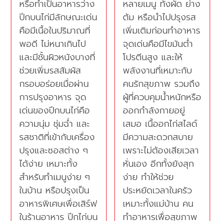
หรือทำเป็นอาหารว่าง
หลายเมนู ทั้งผัด ย่าง
ปีกบนไก่มีลักษณะเด่น
ต้ม หรือนำไปปรุงรส
คือมีเนื้อในปริมาณที่
เพิ่มเติมก่อนทำอาหาร
พอดี ไม่หนาเกินไป
จุดเด่นคือมีไขมันต่ำ
และมีชั้นผิวหนังบางที่
โปรตีนสูง และให้
ช่วยเพิ่มรสสัมผัส
พลังงานที่เหมาะกับ
กรอบอร่อยเมื่อผ่าน
คนรักสุขภาพ รวมถึง
การปรุงอาหาร จุด
ผู้ที่ควบคุมน้ำหนักหรือ
เด่นของปีกบนไก่คือ
ออกกำลังกายอยู่
ความนุ่ม ชุ่มฉ่ำ และ
เสมอ เนื้ออกไก่สไลด์
รสชาติที่เข้ากับเครื่อง
มีความสะดวกสบาย
ปรุงและซอสต่าง ๆ
เพราะไม่ต้องเสียเวลา
ได้ง่าย เหมาะทั้ง
หั่นเอง อีกทั้งยังสุก
สำหรับทำเมนูง่าย ๆ
ง่าย ทำให้ช่วย
ในบ้าน หรือปรุงเป็น
ประหยัดเวลาในครัว
อาหารพิเศษเพื่อเสิร์ฟ
เหมาะทั้งแม่บ้าน คน
ในร้านอาหาร ปีกไก่บน
ทำอาหารเพื่อสุขภาพ