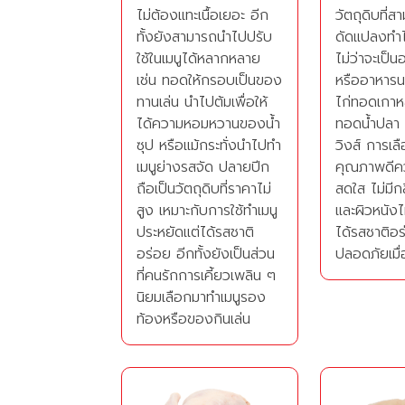
ไม่ต้องแทะเนื้อเยอะ อีก
วัตถุดิบที่ส
ทั้งยังสามารถนำไปปรับ
ดัดแปลงทำ
ใช้ในเมนูได้หลากหลาย
ไม่ว่าจะเป็
เช่น ทอดให้กรอบเป็นของ
หรืออาหารน
ทานเล่น นำไปต้มเพื่อให้
ไก่ทอดเกาหล
ได้ความหอมหวานของน้ำ
ทอดน้ำปลา 
ซุป หรือแม้กระทั่งนำไปทำ
วิงส์ การเ
เมนูย่างรสจัด ปลายปีก
คุณภาพดีควร
ถือเป็นวัตถุดิบที่ราคาไม่
สดใส ไม่มีก
สูง เหมาะกับการใช้ทำเมนู
และผิวหนังไม
ประหยัดแต่ได้รสชาติ
ได้รสชาติอ
อร่อย อีกทั้งยังเป็นส่วน
ปลอดภัยเมื
ที่คนรักการเคี้ยวเพลิน ๆ
นิยมเลือกมาทำเมนูรอง
ท้องหรือของกินเล่น