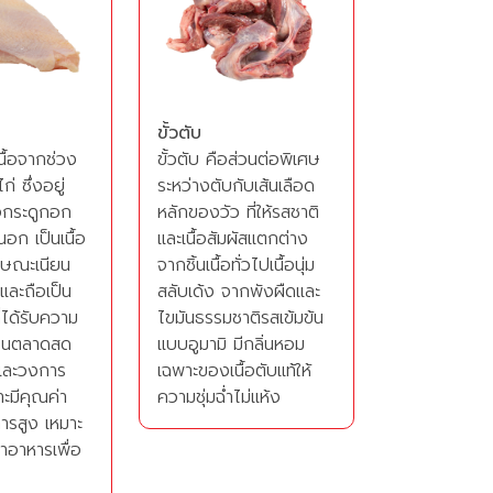
ขั้วตับ
นื้อจากช่วง
ขั้วตับ คือส่วนต่อพิเศษ
่ ซึ่งอยู่
ระหว่างตับกับเส้นเลือด
อกระดูกอก
หลักของวัว ที่ให้รสชาติ
นอก เป็นเนื้อ
และเนื้อสัมผัสแตกต่าง
ลักษณะเนียน
จากชิ้นเนื้อทั่วไปเนื้อนุ่ม
 และถือเป็น
สลับเด้ง จากพังผืดและ
ี่ได้รับความ
ไขมันธรรมชาติรสเข้มข้น
งในตลาดสด
แบบอูมามิ มีกลิ่นหอม
และวงการ
เฉพาะของเนื้อตับแท้ให้
ะมีคุณค่า
ความชุ่มฉ่ำไม่แห้ง
รสูง เหมาะ
ำอาหารเพื่อ