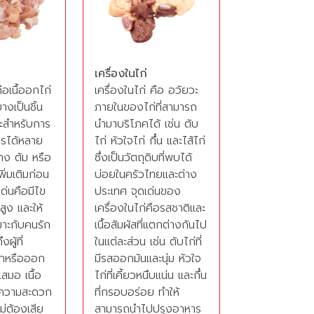
เครื่องในไก่
ือเนื้ออกไก่
เครื่องในไก่ คือ อวัยวะ
บางเป็นชิ้น
ภายในของไก่ที่สามารถ
ะสำหรับการ
นำมาบริโภคได้ เช่น ตับ
รได้หลาย
ไก่ หัวใจไก่ กึ๋น และไส้ไก่
่าง ต้ม หรือ
ซึ่งเป็นวัตถุดิบที่พบได้
ิ่มเติมก่อน
บ่อยในครัวไทยและต่าง
ด่นคือมีไข
ประเทศ จุดเด่นของ
สูง และให้
เครื่องในไก่คือรสชาติและ
มาะกับคนรัก
เนื้อสัมผัสที่แตกต่างกันไป
ผู้ที่
ในแต่ละส่วน เช่น ตับไก่ที่
ักหรือออก
มีรสออกมันและนุ่ม หัวใจ
สมอ เนื้อ
ไก่ที่เคี้ยวหนึบแน่น และกึ๋น
ีความสะดวก
ที่กรอบอร่อย ทำให้
่ต้องเสีย
สามารถนำไปปรุงอาหาร