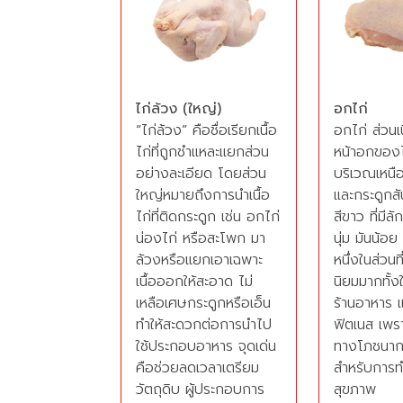
ไก่ล้วง (ใหญ่)
อกไก่
“ไก่ล้วง” คือชื่อเรียกเนื้อ
อกไก่ ส่วนเ
ไก่ที่ถูกชำแหละแยกส่วน
หน้าอกของไก
อย่างละเอียด โดยส่วน
บริเวณเหนื
ใหญ่หมายถึงการนำเนื้อ
และกระดูกสั
ไก่ที่ติดกระดูก เช่น อกไก่
สีขาว ที่มี
น่องไก่ หรือสะโพก มา
นุ่ม มันน้อย
ล้วงหรือแยกเอาเฉพาะ
หนึ่งในส่วนท
เนื้อออกให้สะอาด ไม่
นิยมมากทั้
เหลือเศษกระดูกหรือเอ็น
ร้านอาหาร 
ทำให้สะดวกต่อการนำไป
ฟิตเนส เพรา
ใช้ประกอบอาหาร จุดเด่น
ทางโภชนากา
คือช่วยลดเวลาเตรียม
สำหรับการท
วัตถุดิบ ผู้ประกอบการ
สุขภาพ