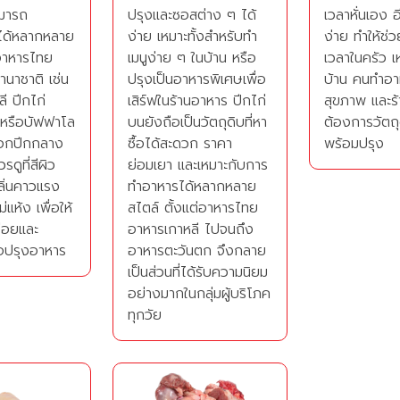
ามารถ
ปรุงและซอสต่าง ๆ ได้
เวลาหั่นเอง อ
ได้หลากหลาย
ง่าย เหมาะทั้งสำหรับทำ
ง่าย ทำให้ช่
นอาหารไทย
เมนูง่าย ๆ ในบ้าน หรือ
เวลาในครัว เห
านาชาติ เช่น
ปรุงเป็นอาหารพิเศษเพื่อ
บ้าน คนทำอาห
ี ปีกไก่
เสิร์ฟในร้านอาหาร ปีกไก่
สุขภาพ และร้
หรือบัฟฟาโล
บนยังถือเป็นวัตถุดิบที่หา
ต้องการวัตถุ
ลือกปีกกลาง
ซื้อได้สะดวก ราคา
พร้อมปรุง
ดูที่สีผิว
ย่อมเยา และเหมาะกับการ
ลิ่นคาวแรง
ทำอาหารได้หลากหลาย
่แห้ง เพื่อให้
สไตล์ ตั้งแต่อาหารไทย
ร่อยและ
อาหารเกาหลี ไปจนถึง
่อปรุงอาหาร
อาหารตะวันตก จึงกลาย
เป็นส่วนที่ได้รับความนิยม
อย่างมากในกลุ่มผู้บริโภค
ทุกวัย