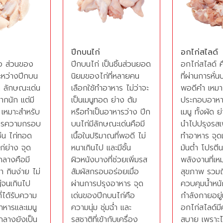
ปีกบนไก่
อกไก่สไลด์
อ ส่วนของ
ปีกบนไก่ เป็นชิ้นส่วนยอด
อกไก่สไลด์ ค
่ระหว่างปีกบน
นิยมของไก่ที่หลายคน
ที่ผ่านการหั่น
 ลักษณะเด่น
เลือกใช้ทำอาหาร ไม่ว่าจะ
พอดีคำ เหมา
มากนัก แต่มี
เป็นเมนูทอด ย่าง ต้ม
ประกอบอาหา
 เหมาะสำหรับ
หรือทำเป็นอาหารว่าง ปีก
เมนู ทั้งผัด ย
งการความกรอบ
บนไก่มีลักษณะเด่นคือมี
นำไปปรุงรสเพ
ช่น ไก่ทอด
เนื้อในปริมาณที่พอดี ไม่
ทำอาหาร จุดเ
ก่ย่าง จุด
หนาเกินไป และมีชั้น
มันต่ำ โปรตีน
กลางคือมี
ผิวหนังบางที่ช่วยเพิ่มรส
พลังงานที่เห
 กินง่าย ไม่
สัมผัสกรอบอร่อยเมื่อ
สุขภาพ รวมถึง
่จนเกินไป
ผ่านการปรุงอาหาร จุด
ควบคุมน้ำหน
ี่ได้รับความ
เด่นของปีกบนไก่คือ
กำลังกายอยู่เ
าหารและเมนู
ความนุ่ม ชุ่มฉ่ำ และ
อกไก่สไลด์ม
กลางยังเป็น
รสชาติที่เข้ากับเครื่อง
สบาย เพราะไม