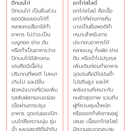
ปีกบนไก่
อกไก่สไลด์
ปีกบนไก่ เป็นชิ้นส่วน
อกไก่สไลด์ คือเนื้อ
ยอดนิยมของไก่ที่
อกไก่ที่ผ่านการหั่น
หลายคนเลือกใช้ทำ
บางเป็นชิ้นพอดีคำ
อาหาร ไม่ว่าจะเป็น
เหมาะสำหรับการ
เมนูทอด ย่าง ต้ม
ประกอบอาหารได้
หรือทำเป็นอาหารว่าง
หลายเมนู ทั้งผัด ย่าง
ปีกบนไก่มีลักษณะ
ต้ม หรือนำไปปรุงรส
เด่นคือมีเนื้อใน
เพิ่มเติมก่อนทำอาหาร
ปริมาณที่พอดี ไม่หนา
จุดเด่นคือมีไขมันต่ำ
เกินไป และมีชั้น
โปรตีนสูง และให้
ผิวหนังบางที่ช่วยเพิ่ม
พลังงานที่เหมาะกับ
รสสัมผัสกรอบอร่อย
คนรักสุขภาพ รวมถึง
เมื่อผ่านการปรุง
ผู้ที่ควบคุมน้ำหนัก
อาหาร จุดเด่นของปีก
หรือออกกำลังกายอยู่
บนไก่คือความนุ่ม ชุ่ม
เสมอ เนื้ออกไก่สไลด์
ฉ่ำ และรสชาติที่เข้ากับ
มีความสะดวกสบาย