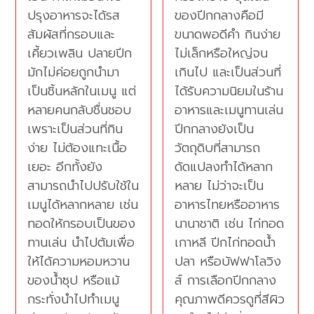
ปรุงอาหารจะได้รส
ของปีกกลางคือมี
สัมผัสที่กรอบและ
ขนาดพอดีคำ กินง่าย
เคี้ยวเพลิน ปลายปีก
ไม่เล็กหรือใหญ่จน
มักไม่ค่อยถูกนำมา
เกินไป และเป็นส่วนที่
เป็นชิ้นหลักในเมนู แต่
ได้รับความนิยมในร้าน
หลายคนกลับชื่นชอบ
อาหารและเมนูทานเล่น
เพราะเป็นส่วนที่กิน
ปีกกลางยังเป็น
ง่าย ไม่ต้องแทะเนื้อ
วัตถุดิบที่สามารถ
เยอะ อีกทั้งยัง
ดัดแปลงทำได้หลาก
สามารถนำไปปรับใช้ใน
หลาย ไม่ว่าจะเป็น
เมนูได้หลากหลาย เช่น
อาหารไทยหรืออาหาร
ทอดให้กรอบเป็นของ
นานาชาติ เช่น ไก่ทอด
ทานเล่น นำไปต้มเพื่อ
เกาหลี ปีกไก่ทอดน้ำ
ให้ได้ความหอมหวาน
ปลา หรือบัฟฟาโลวิง
ของน้ำซุป หรือแม้
ส์ การเลือกปีกกลาง
กระทั่งนำไปทำเมนู
คุณภาพดีควรดูที่สีผิว